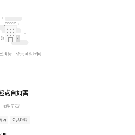
已满房，暂无可租房间
起点自如寓
4种房型
商场
公共厨房
房型