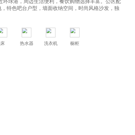
达，近环球港，周边生活便利，餐饮购物选择丰富。公区配
电，特色吧台户型，墙面收纳空间，时尚风格沙发，独
床
热水器
洗衣机
橱柜