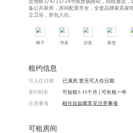
近地铁3/4/11/14号线曹杨路站，四线通
备公共厨房，房间配置齐全，全套品牌家具家
立卫浴，拎包入住。
椅子
书桌
沙发
床垫
租约信息
可入住日期
已满房,暂无可入住日期
签约时长
可短租1-11个月 | 可长租一年
注意事项
租住自如寓常见注意事项
可租房间