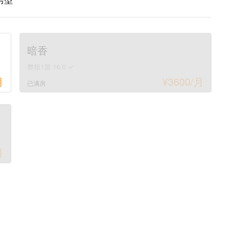
暗香
整租1居 16.0 ㎡
月
¥
3600
/月
已满房
月