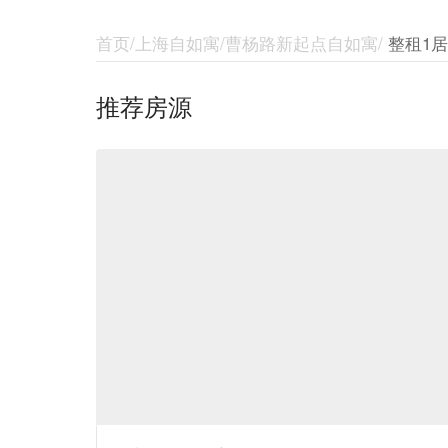
首页/上海自如寓/曹杨路新起点自如寓/
整租1
推荐房源