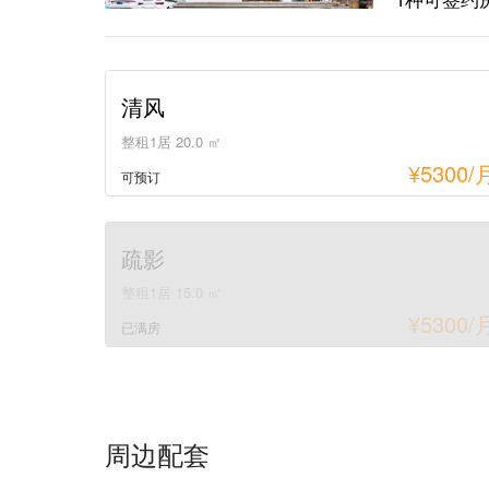
清风
整租1居 20.0 ㎡
¥
5300
/
可预订
疏影
整租1居 15.0 ㎡
¥
5300
/
已满房
周边配套