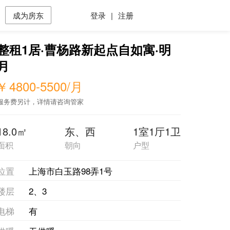
成为房东
登录
|
注册
整租1居·曹杨路新起点自如寓·明
月
￥
4800-5500
/月
服务费另计，详情请咨询管家
18.0㎡
东、西
1室1厅1卫
面积
朝向
户型
位置
上海市白玉路98弄1号
楼层
2、3
电梯
有