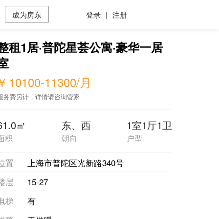
成为房东
登录
|
注册
整租1居·普陀星荟公寓·豪华一居
室
￥
10100-11300
/月
服务费另计，详情请咨询管家
61.0㎡
东、西
1室1厅1卫
面积
朝向
户型
位置
上海市普陀区光新路340号
楼层
15-27
电梯
有