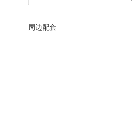
整租1居 96.0 ㎡
¥
16100-16600
/
可签约
周边配套
豪华一居室套房
整租1居 117.0 ㎡
¥
15600
/
可签约
高级单间
整租1居 61.0 ㎡
¥
9100
/
可签约
高级小一居室
整租1居 61.0 ㎡