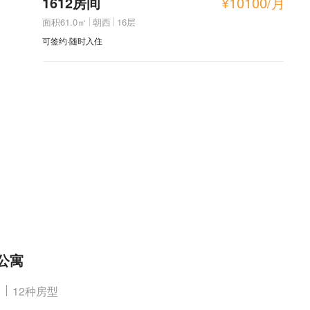
1612房间
¥
10100
/月
面积61.0㎡
朝西
16层
可签约·随时入住
公寓
12种房型