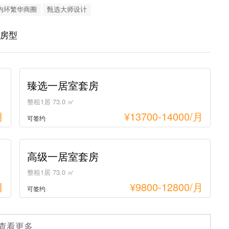
内环繁华商圈
甄选大师设计
约房型
臻选一居室套房
整租1居 73.0 ㎡
月
¥
13700-14000
/月
可签约
高级一居室套房
整租1居 73.0 ㎡
月
¥
9800-12800
/月
可签约
查看更多
精致单间