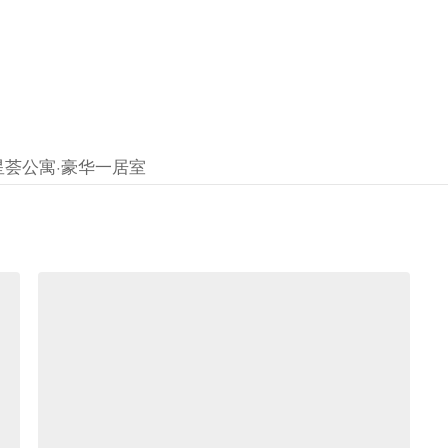
月
星荟公寓·豪华一居室