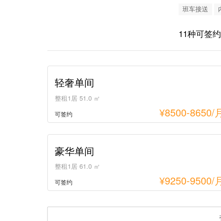
班车接送
11种可签
轻奢单间
整租1居 51.0 ㎡
¥
8500-8650
/
可签约
豪华单间
整租1居 61.0 ㎡
¥
9250-9500
/
可签约
豪华两居室套房