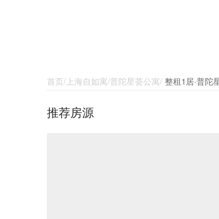
¥
7600-10050
/
可签约
首页/上海自如寓/普陀星荟公寓/
整租1居·普陀
推荐房源