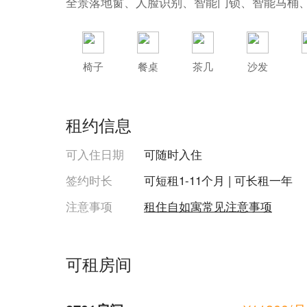
全景落地窗、人脸识别、智能门锁、智能马桶
椅子
餐桌
茶几
沙发
收起
租约信息
冰箱
可入住日期
可随时入住
签约时长
可短租1-11个月 | 可长租一年
注意事项
租住自如寓常见注意事项
可租房间