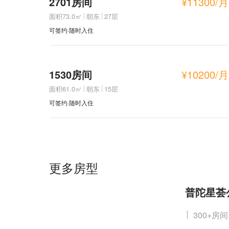
2701房间
¥
11300
/月
面积73.0㎡
朝东
27层
可签约·随时入住
1530房间
¥
10200
/月
面积61.0㎡
朝东
15层
可签约·随时入住
更多房型
普陀星荟
300+房间