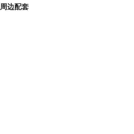
周边配套
三居梧桐
整租3居+ 45.0 ㎡
¥
3700
/月
已满房