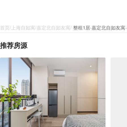
首页/上海自如寓/嘉定北自如友寓/
整租1居·嘉定北自如友寓
推荐房源