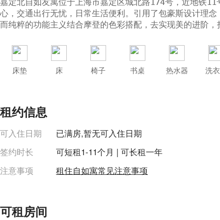
嘉定北自如友寓位于上海市嘉定区城北路174号，近地铁1
心，交通出行无忧，日常生活便利。引用了包豪斯设计理念
而纯粹的功能主义结合摩登的色彩搭配，去实现美的进阶，
床垫
床
椅子
书桌
热水器
洗衣
租约信息
可入住日期
已满房,暂无可入住日期
签约时长
可短租1-11个月 | 可长租一年
注意事项
租住自如寓常见注意事项
可租房间