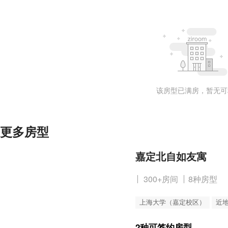
该房型已满房，暂无可
更多房型
嘉定北自如友寓
300+房间
8种房型
上海大学（嘉定校区）
近
2种可签约房型