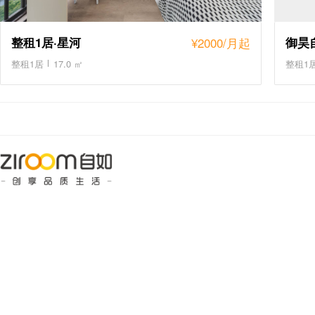
整租1居·星河
¥
2000
/月起
御昊自
整租1居
17.0 ㎡
整租1