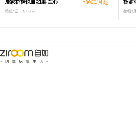
居家桥桐悦自如里·兰心
¥
3090
/月起
杨浦晖
整租1居
27.0 ㎡
整租1