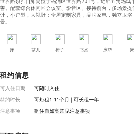
世界路领雅自如寓位于杨浦区世界路201号，近邻五角场城
善。配套综合休闲区会议室、影音区、接待前台，多场景提供高
计，小户型，大视野；全屋定制家具，品牌家电，独立卫浴
景。
床
茶几
椅子
书桌
床垫
床
收起
租约信息
洗衣机
油烟机
可入住日期
可随时入住
签约时长
可短租1-11个月 | 可长租一年
注意事项
租住自如寓常见注意事项