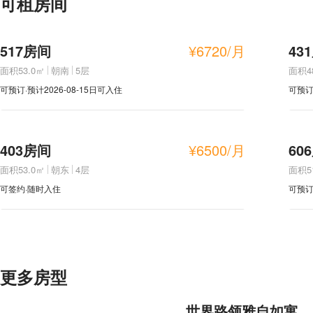
可租房间
517房间
¥
6720
/月
43
面积53.0㎡
朝南
5层
面积4
可预订·预计2026-08-15日可入住
可预订·
403房间
¥
6500
/月
60
面积53.0㎡
朝东
4层
面积5
可签约·随时入住
可预订·
更多房型
世界路领雅自如寓