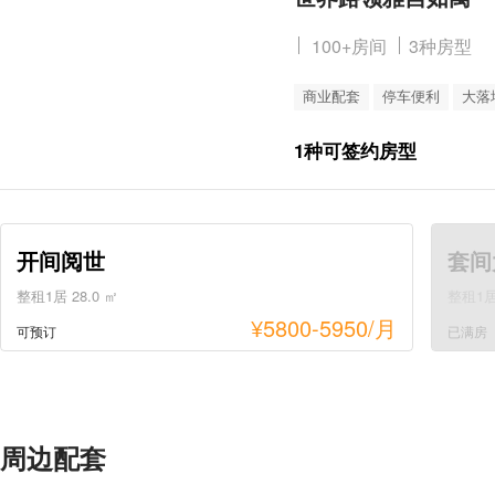
100+房间
3种房型
商业配套
停车便利
大落
1种可签约房型
开间阅世
套间
整租1居 28.0 ㎡
整租1居 
¥
5800-5950
/月
可预订
已满房
周边配套