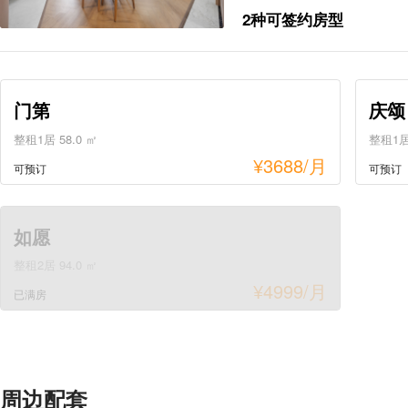
2种可签约房型
门第
庆颂
整租1居 58.0 ㎡
整租1居 
¥
3688
/月
可预订
可预订
如愿
整租2居 94.0 ㎡
¥
4999
/月
已满房
周边配套