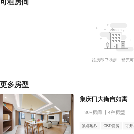
可租房间
该房型已满房，暂无可
更多房型
集庆门大街自如寓
30+房间
4种房型
紧邻地铁
CBD套房
可开