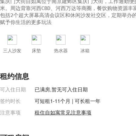
集庆门大街自如寓位于南京建邺区集庆门大街，工作通勤便捷
米。周边背靠河西CBD、河西万达等商圈，餐饮购物资源丰
包括2个超大屏幕高清会议区和休闲沙发社交区，定期举办的观
赋予你生活的更多玩法
三人沙发
床垫
热水器
冰箱
租约信息
可入住日期
已满房,暂无可入住日期
签约时长
可短租1-11个月 | 可长租一年
注意事项
租住自如寓常见注意事项