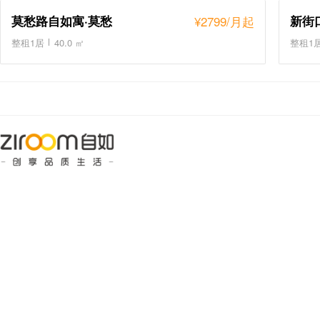
莫愁路自如寓·莫愁
¥
2799
/月起
新街
整租1居
40.0 ㎡
整租1