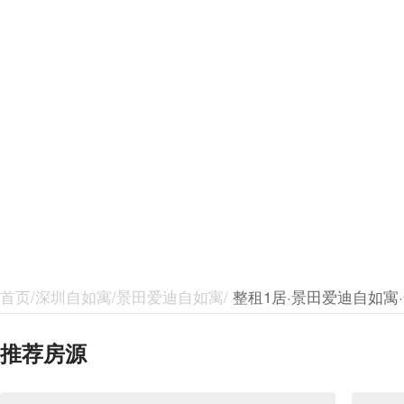
首页/深圳自如寓/景田爱迪自如寓/
整租1居·景田爱迪自如寓
推荐房源