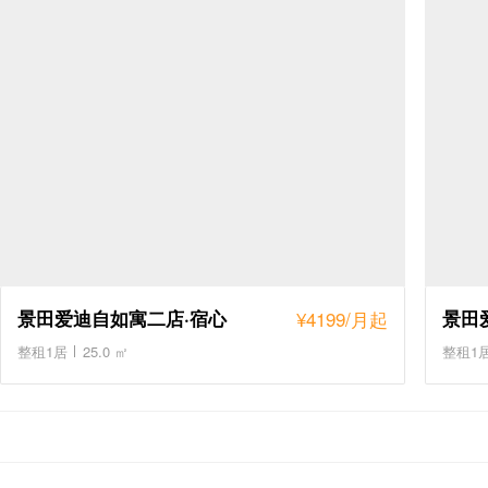
景田爱迪自如寓二店·宿心
¥
4199
/月起
景田
整租1居
25.0 ㎡
整租1