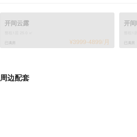
开间云露
开间
整租1居 25.0 ㎡
整租1居 
¥
3999-4899
/月
已满房
已满房
周边配套