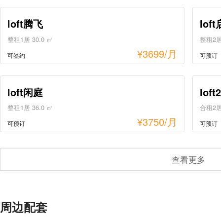
loft腾飞
lof
整租1居 30.0 ㎡
整租2居 
¥
3699
/月
可签约
可预订
loft闲庭
lof
整租1居 36.0 ㎡
合租2居 
¥
3750
/月
可预订
可预订
查看更多
简意
整租1居 30.0 ㎡
¥
2750
/月
已满房
周边配套