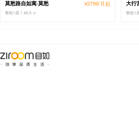
莫愁路自如寓·莫愁
¥
2799
/月起
大行
整租1居
40.0 ㎡
整租1