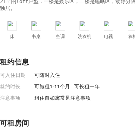
21㎡的loft户型，一楼是娱乐区，二楼是睡眠区，动静
独居。
床
书桌
空调
洗衣机
电视
衣
收起
租约信息
热水器
可入住日期
可随时入住
签约时长
可短租1-11个月 | 可长租一年
注意事项
租住自如寓常见注意事项
可租房间