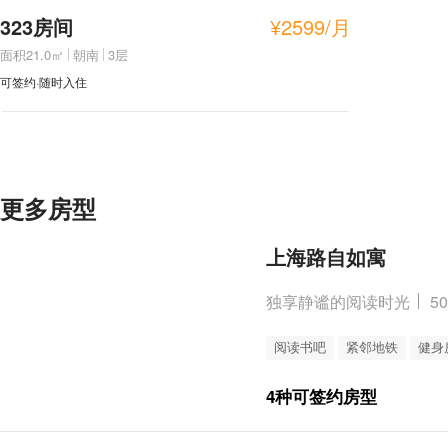
323房间
¥
2599
/月
面积21.0㎡
朝南
3层
可签约·随时入住
更多房型
上海路自如寓
独享静谧的阅读时光
5
阅读书吧
紧邻地铁
健身
4种可签约房型